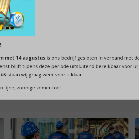
en in een of meerdere van de volgende vacatures? Wij zijn erg n
Ontdek jouw mogelijkheden
!
Wil je meer weten over het werken bij Visser of e
 en met 14 augustus
is ons bedrijf gesloten in verband met d
op voor een vrijblijvende kennismaking en kom sfe
nst blijft tijdens deze periode uitsluitend bereikbaar voor u
koffie staat klaar!
tus
staan wij graag weer voor u klaar.
Veerle Duvekot-Elzenga
n fijne, zonnige zomer toe!
Bel / WhatsApp +31 61437 3308 of stuur een email