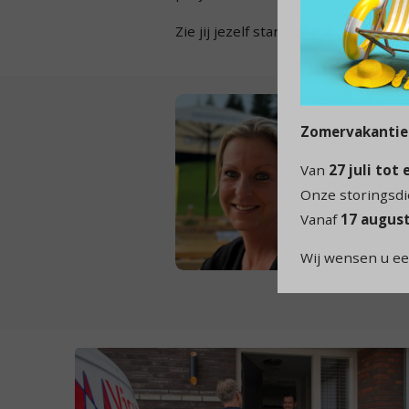
Zie jij jezelf starten of ontwikkel
Zomervakantie
Van
27 juli tot
Onze storingsdie
Vanaf
17 augus
Wij wensen u ee