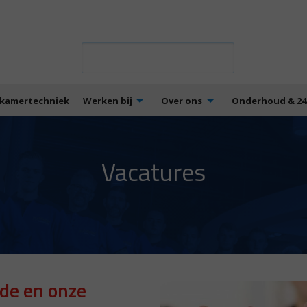
kamertechniek
Werken bij
Over ons
Onderhoud & 24/
Vacatures
nde en onze