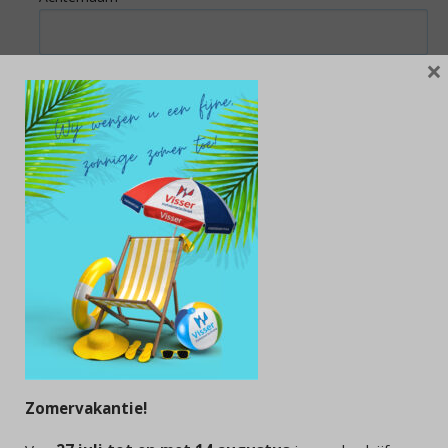
×
Adres
*
Straat & huisnummer
Postcode
Plaats
E-mailadres
*
Zomervakantie!