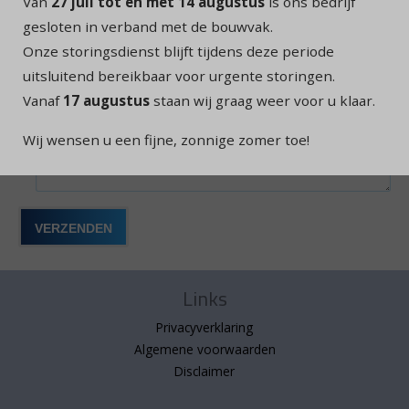
Van
27 juli tot en met 14 augustus
is ons bedrijf
Telefoon
*
gesloten in verband met de bouwvak.
Onze storingsdienst blijft tijdens deze periode
uitsluitend bereikbaar voor urgente storingen.
Klacht
*
Vanaf
17 augustus
staan wij graag weer voor u klaar.
Wij wensen u een fijne, zonnige zomer toe!
Links
Privacyverklaring
Algemene voorwaarden
Disclaimer