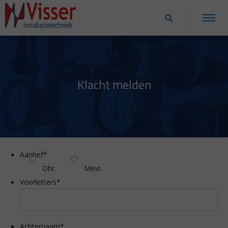
Klacht melden
Aanhef
*
Dhr.
Mevr.
Voorletters
*
Achternaam
*