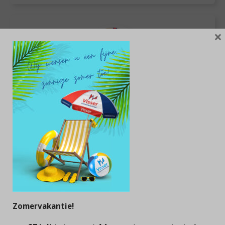
×
Henry
Zomervakantie!