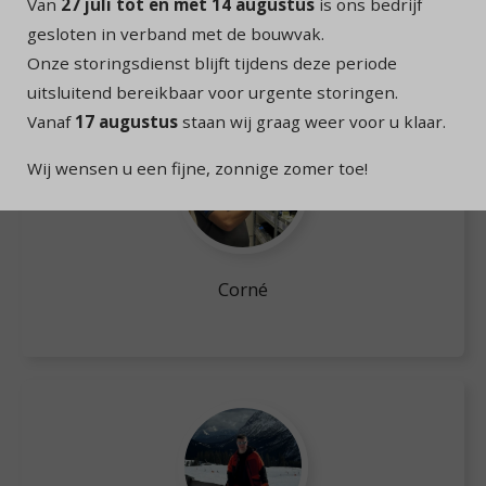
Van
27 juli tot en met 14 augustus
is ons bedrijf
Maik
gesloten in verband met de bouwvak.
Onze storingsdienst blijft tijdens deze periode
uitsluitend bereikbaar voor urgente storingen.
Vanaf
17 augustus
staan wij graag weer voor u klaar.
Wij wensen u een fijne, zonnige zomer toe!
Corné